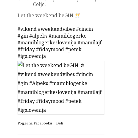
Celje.
Let the weekend beGIN
#vikend
#weekendvibes
#cincin
#gin
#alpeks
#mamiblogerke
#mamiblogerkeslovenija
#mamilajf
#friday
#fidaymood
#petek
#igslovenija
Poglej na Facebooku
·
Deli