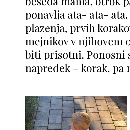
beseda mama, otrok p
ponavlja ata- ata- ata
plazenja, prvih korak
mejnikov v njihovem o
biti prisotni. Ponosni
napredek – korak, pa n