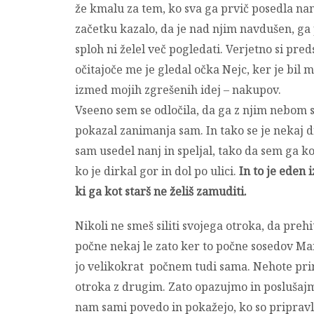
že kmalu za tem, ko sva ga prvič posedla nan
začetku kazalo, da je nad njim navdušen, g
sploh ni želel več pogledati. Verjetno si pred
očitajoče me je gledal očka Nejc, ker je bil mi
izmed mojih zgrešenih idej – nakupov.
Vseeno sem se odločila, da ga z njim nebom si
pokazal zanimanja sam. In tako se je nekaj dn
sam usedel nanj in speljal, tako da sem ga
ko je dirkal gor in dol po ulici.
In to je eden 
ki ga kot starš ne želiš zamuditi.
Nikoli ne smeš siliti svojega otroka, da prehit
počne nekaj le zato ker to počne sosedov Mar
jo velikokrat počnem tudi sama. Nehote pr
otroka z drugim. Zato opazujmo in poslušajm
nam sami povedo in pokažejo, ko so priprav