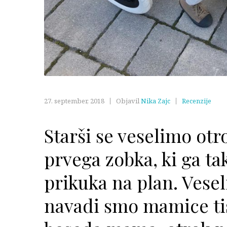
27. september, 2018
Objavil
Nika Zajc
Recenzije
Starši se veselimo ot
prvega zobka, ki ga t
prikuka na plan. Vese
navadi smo mamice tis