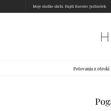
Moje sladke skrbi. Hajdi Korošec Jazbinšek.
Potovanja z otroki
Pog