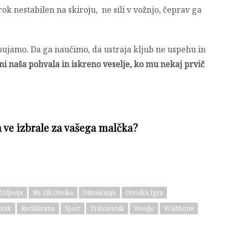
trok nestabilen na skiroju, ne sili v vožnjo, čeprav ga
bujamo. Da ga naučimo, da ustraja kljub ne uspehu in
 naša pohvala in iskreno veselje, ko mu nekaj prvič
 ve izbrale za vašega malčka?
ivljenja
Ne Sili Otroka
Odraščanje
Otroška Igra
utek
Reciklirano
Šport
Trikolesnik
Veselje
Wishbone