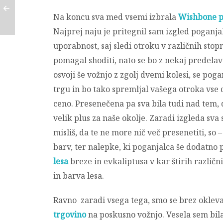
Na koncu sva med vsemi izbrala
Wishbone p
Najprej naju je pritegnil sam izgled poganj
uporabnost, saj sledi otroku v različnih stop
pomagal shoditi, nato se bo z nekaj predela
osvoji še vožnjo z zgolj dvemi kolesi, se po
trgu in bo tako spremljal vašega otroka vse do
ceno. Presenečena pa sva bila tudi nad tem, 
velik plus za naše okolje. Zaradi izgleda sva 
misliš, da te ne more nič več presenetiti, so
barv, ter nalepke, ki poganjalca še dodatno p
lesa
breze in evkaliptusa v kar štirih različn
in barva lesa.
Ravno zaradi vsega tega, smo se brez okleva
trgovino
na poskusno vožnjo. Vesela sem bila, 