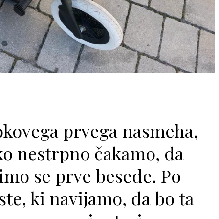
rokovega prvega nasmeha,
ako nestrpno čakamo, da
limo se prve besede. Po
te, ki navijamo, da bo ta