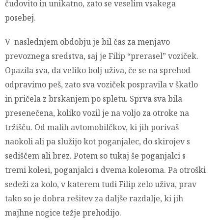
čudovito in unikatno, zato se veselim vsakega
posebej.
V naslednjem obdobju je bil čas za menjavo
prevoznega sredstva, saj je Filip “prerasel” voziček.
Opazila sva, da veliko bolj uživa, če se na sprehod
odpravimo peš, zato sva voziček pospravila v škatlo
in pričela z brskanjem po spletu. Sprva sva bila
presenečena, koliko vozil je na voljo za otroke na
tržišču. Od malih avtomobilčkov, ki jih porivaš
naokoli ali pa služijo kot poganjalec, do skirojev s
sediščem ali brez. Potem so tukaj še poganjalci s
tremi kolesi, poganjalci s dvema kolesoma. Pa otroški
sedeži za kolo, v katerem tudi Filip zelo uživa, prav
tako so je dobra rešitev za daljše razdalje, ki jih
majhne nogice težje prehodijo.