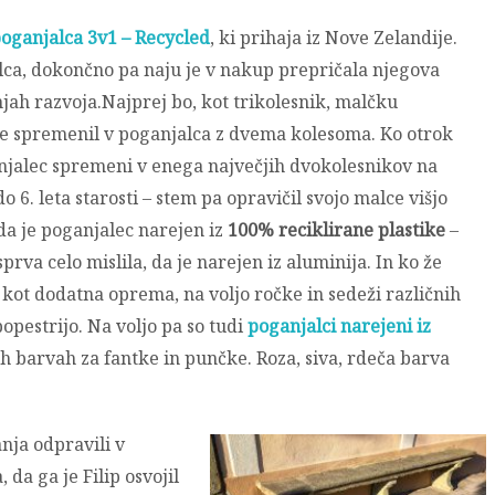
oganjalca 3v1 – Recycled
, ki prihaja iz Nove Zelandije.
alca, dokončno pa naju je v nakup prepričala njegova
njah razvoja.Najprej bo, kot trikolesnik, malčku
ve spremenil v poganjalca z dvema kolesoma. Ko otrok
ganjalec spremeni v enega največjih dvokolesnikov na
 6. leta starosti – stem pa opravičil svojo malce višjo
da je poganjalec narejen iz
100% reciklirane plastike
–
sprva celo mislila, da je narejen iz aluminija. In ko že
 – kot dodatna oprema, na voljo ročke in sedeži različnih
opestrijo. Na voljo pa so tudi
poganjalci narejeni iz
ih barvah za fantke in punčke. Roza, siva, rdeča barva
nja odpravili v
da ga je Filip osvojil