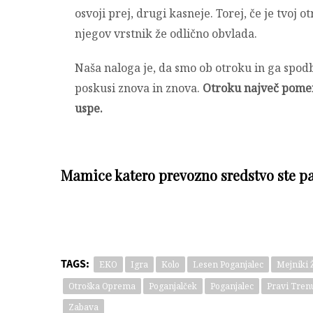
osvoji prej, drugi kasneje. Torej, če je tvoj o
njegov vrstnik že odlično obvlada.
Naša naloga je, da smo ob otroku in ga spod
poskusi znova in znova.
Otroku največ pomeni
uspe.
Mamice katero prevozno sredstvo ste pa
TAGS:
EKO
Igra
Kolo
Lesen Poganjalec
Mejniki Ž
Otroška Oprema
Poganjalček
Poganjalec
Pravi Tren
Zabava