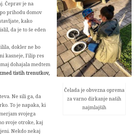
j. Čeprav je na
a po prihodu domov
stavljate, kako
slil, da je to še eden
lila, dokler ne bo
i kasneje, Filip res
 komaj dohajala medtem
izmed tistih trenutkov,
Čelada je obvezna oprema
eva. Ne sili ga, da
za varno dirkanje naših
ko. To je napaka, ki
najmlajših
imerjam svojega
o svoje otroke, kaj
ljeni. Nekdo nekaj