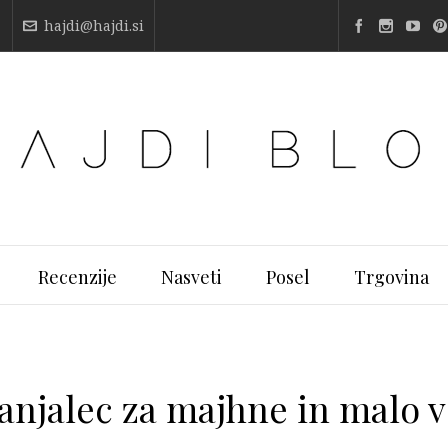
hajdi@hajdi.si
Recenzije
Nasveti
Posel
Trgovina
anjalec za majhne in malo v