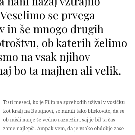
a nam nazaj vztrajno
. Veselimo se prvega
ov in še mnogo drugih
troštvu, ob katerih želimo
 smo na vsak njihov
aj bo ta majhen ali velik.
Tisti meseci, ko je Filip na sprehodih užival v vozičku
kot kralj na Betajnovi, so minili tako bliskovito, da se
ob misli nanje še vedno raznežim, saj je bil ta čas
zame najlepši. Ampak vem, da je vsako obdobje zase