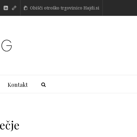
Obišči otroško trgovinico Hajdi.si
Kontakt
ečje