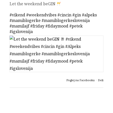
Let the weekend beGIN
#vikend
#weekendvibes
#cincin
#gin
#alpeks
#mamiblogerke
#mamiblogerkeslovenija
#mamilajf
#friday
#fidaymood
#petek
#igslovenija
Poglej na Facebooku
·
Deli