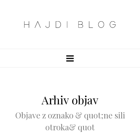
Arhiv objav
Objave z oznako & quot;ne sili
otroka& quot