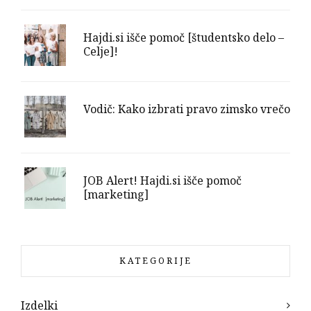
Hajdi.si išče pomoč [študentsko delo –
Celje]!
Vodič: Kako izbrati pravo zimsko vrečo
JOB Alert! Hajdi.si išče pomoč
[marketing]
KATEGORIJE
Izdelki