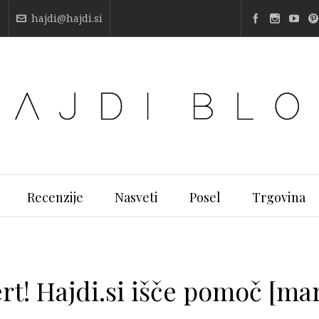
hajdi@hajdi.si
Recenzije
Nasveti
Posel
Trgovina
rt! Hajdi.si išče pomoč [ma