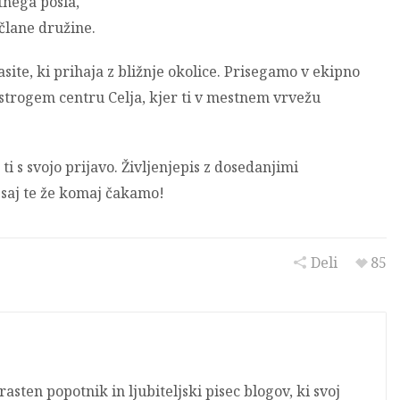
tnega posla,
 člane družine.
site, ki prihaja z bližnje okolice. Prisegamo v ekipno
 strogem centru Celja, kjer ti v mestnem vrvežu
ti s svojo prijavo. Življenjepis z dosedanjimi
, saj te že komaj čakamo!
Deli
85
asten popotnik in ljubiteljski pisec blogov, ki svoj