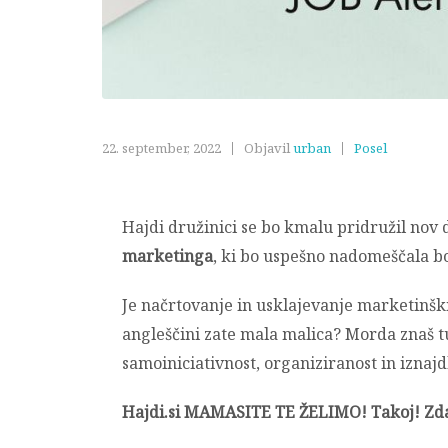
22. september, 2022
Objavil
urban
Posel
Hajdi družinici se bo kmalu pridružil nov
marketinga
, ki bo uspešno nadomeščala 
Je načrtovanje in usklajevanje marketinšk
angleščini zate mala malica? Morda znaš tu
samoiniciativnost, organiziranost in iznajd
Hajdi.si MAMASITE TE ŽELIMO! Takoj! Zda