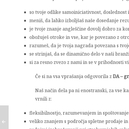
so tvoje odlike samoiniciativnost, doslednost 
meniš, da lahko izboljšaš naše dosedanje rezu
je tvoje znanje angleščine dovolj dobro za ko
obožuješ otroke in vse, kar je povezano z otro
razumeš, da je tvoja nagrada povezana s tvoj
se strinjaš, da se dinamično delo v naši branž
si za resno zvezo z nami in se v prihodnosti vi
Če si na vsa vprašanja odgovorila z
DA – gr
Naš način dela pa ni enostranski, za vse ka
vrnili z:
fleksibilnostjo, razumevanjem in spoštovanj
veliko znanjem s področja spletne prodaje i