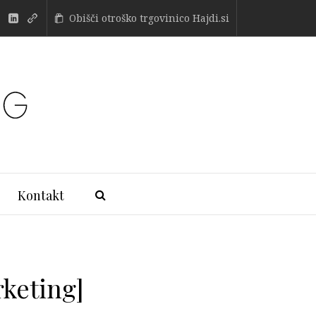
Obišči otroško trgovinico Hajdi.si
Kontakt
rketing]