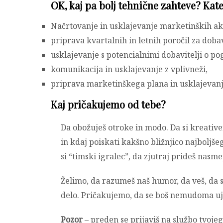
OK, kaj pa bolj tehnične zahteve? Kat
Načrtovanje in usklajevanje marketinških akc
priprava kvartalnih in letnih poročil za dobav
usklajevanje s potencialnimi dobavitelji o po
komunikacija in usklajevanje z vplivneži,
priprava marketinškega plana in usklajeva
Kaj pričakujemo od tebe?
Da obožuješ otroke in modo. Da si kreativen
in kdaj poiskati kakšno bližnjico najboljše
si “timski igralec”, da zjutraj prideš nasme
Želimo, da razumeš naš humor, da veš, da s
delo. Pričakujemo, da se boš nemudoma uje
Pozor
– preden se prijaviš na službo tvojega