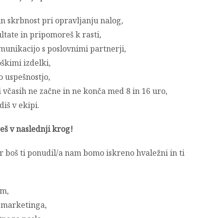
in skrbnost pri opravljanju nalog,
ltate in pripomoreš k rasti,
munikacijo s poslovnimi partnerji,
škimi izdelki,
o uspešnostjo,
i včasih ne začne in ne konča med 8 in 16 uro,
diš v ekipi.
eš v naslednji krog!
r boš ti ponudil/a nam bomo iskreno hvaležni in ti
em,
n marketinga,