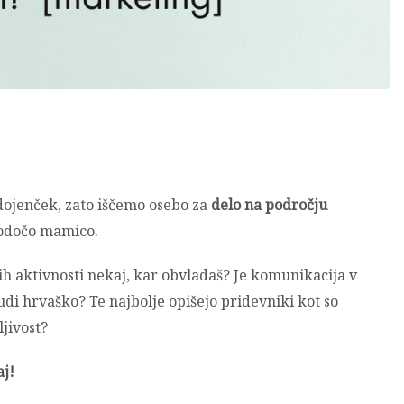
 dojenček, zato iščemo osebo za
delo na področju
bodočo mamico.
ih aktivnosti nekaj, kar obvladaš? Je komunikacija v
di hrvaško? Te najbolje opišejo pridevniki kot so
ljivost?
j!