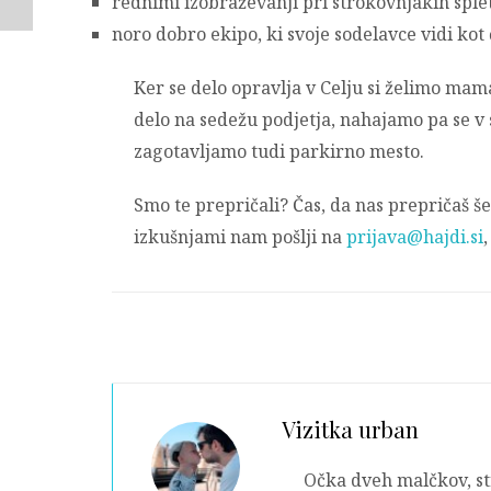
rednimi izobraževanji pri strokovnjakih sple
noro dobro ekipo, ki svoje sodelavce vidi kot
Ker se delo opravlja v Celju si želimo mama
delo na sedežu podjetja, nahajamo pa se v
zagotavljamo tudi parkirno mesto.
Smo te prepričali? Čas, da nas prepričaš še 
izkušnjami nam pošlji na
prijava@hajdi.si
Vizitka
urban
Očka dveh malčkov, str