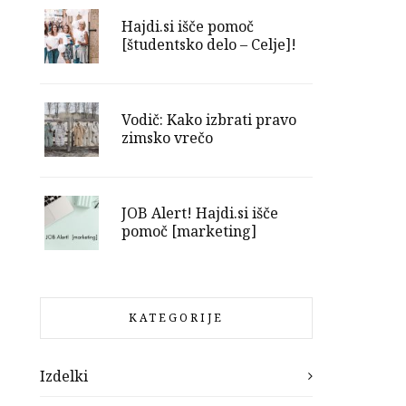
Hajdi.si išče pomoč
[študentsko delo – Celje]!
Vodič: Kako izbrati pravo
zimsko vrečo
JOB Alert! Hajdi.si išče
pomoč [marketing]
KATEGORIJE
Izdelki