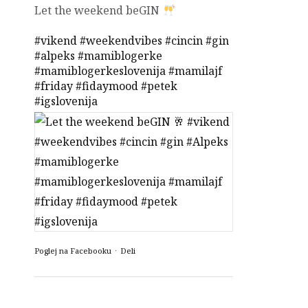
Let the weekend beGIN
#vikend
#weekendvibes
#cincin
#gin
#alpeks
#mamiblogerke
#mamiblogerkeslovenija
#mamilajf
#friday
#fidaymood
#petek
#igslovenija
Poglej na Facebooku
·
Deli