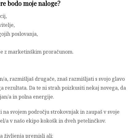
ere bodo moje naloge?
ij,
itelje,
gojih poslovanja,
nje z marketinškim proračunom.
/a, razmišljaš drugače, znaš razmišljati s svojo glavo
ga rezultata. Da te ni strah poizkusiti nekaj novega, da
jan/a in polna energije.
i na svojem področju strokovnjak in zaupaš v svoje
l/a v našo ekipo kokošk in dveh petelinčkov.
 življenja premisli ali: