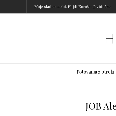
Moje sladke skrbi. Hajdi Korošec Jazbinšek.
Potovanja z otroki
JOB Ale