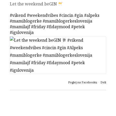
Let the weekend beGIN
#vikend
#weekendvibes
#cincin
#gin
#alpeks
#mamiblogerke
#mamiblogerkeslovenija
#mamilajf
#friday
#fidaymood
#petek
#igslovenija
Poglej na Facebooku
·
Deli