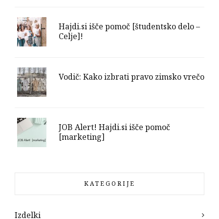
Hajdi.si išče pomoč [študentsko delo –
Celje]!
Vodič: Kako izbrati pravo zimsko vrečo
JOB Alert! Hajdi.si išče pomoč
[marketing]
KATEGORIJE
Izdelki