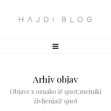
Arhiv objav
Objave z oznako & quot;mejniki
življenja& quot