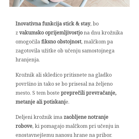
Inovativna funkcija stick & stay
, bo
z
vakumsko oprijemljivostjo
na dnu krožnika
omogočila
fiksno obstojnost
, malčkom pa
zagotovila užitke ob učenju samostojnega
hranjenja.
Krožnik ali skledico pritisnete na gladko
površino in tako se bo prisesal na željeno
mesto. S tem boste
preprečili prevračanje,
metanje ali potiskanj
e.
Deljeni krožnik ima
zaobljene notranje
robove
, ki pomagajo malčkom pri učenju in
enostavnejšemu nanosu hrane na pribor.