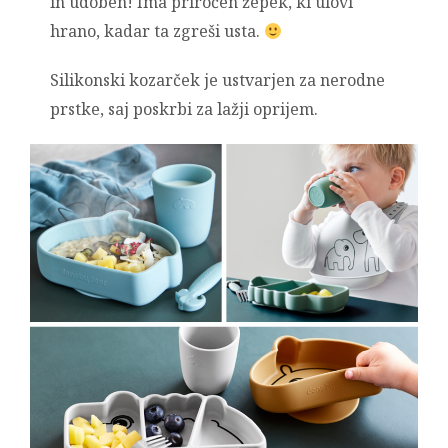
in udoben! Ima priročen žepek, ki ulovi
hrano, kadar ta zgreši usta.
Silikonski kozarček je ustvarjen za nerodne
prstke, saj poskrbi za lažji oprijem.