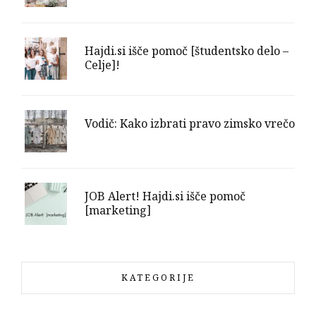
Hajdi.si išče pomoč [študentsko delo –
Celje]!
Vodič: Kako izbrati pravo zimsko vrečo
JOB Alert! Hajdi.si išče pomoč
[marketing]
KATEGORIJE