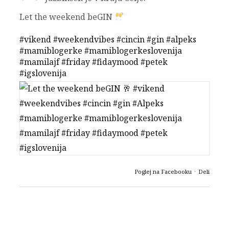
Let the weekend beGIN
#vikend
#weekendvibes
#cincin
#gin
#alpeks
#mamiblogerke
#mamiblogerkeslovenija
#mamilajf
#friday
#fidaymood
#petek
#igslovenija
Poglej na Facebooku
·
Deli