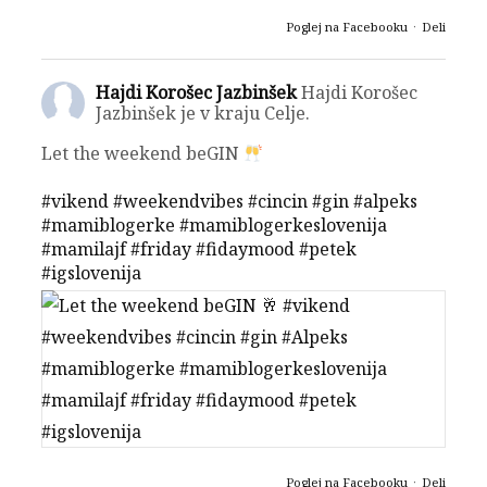
Poglej na Facebooku
·
Deli
Hajdi Korošec Jazbinšek
Hajdi Korošec
Jazbinšek je v kraju Celje.
Let the weekend beGIN
#vikend
#weekendvibes
#cincin
#gin
#alpeks
#mamiblogerke
#mamiblogerkeslovenija
#mamilajf
#friday
#fidaymood
#petek
#igslovenija
Poglej na Facebooku
·
Deli