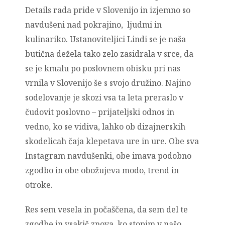
Details rada pride v Slovenijo in izjemno so
navdušeni nad pokrajino, ljudmi in
kulinariko. Ustanoviteljici Lindi se je naša
butična dežela tako zelo zasidrala v srce, da
se je kmalu po poslovnem obisku pri nas
vrnila v Slovenijo še s svojo družino. Najino
sodelovanje je skozi vsa ta leta preraslo v
čudovit poslovno – prijateljski odnos in
vedno, ko se vidiva, lahko ob dizajnerskih
skodelicah čaja klepetava ure in ure. Obe sva
Instagram navdušenki, obe imava podobno
zgodbo in obe obožujeva modo, trend in
otroke.
Res sem vesela in počaščena, da sem del te
zgodbe in vsakič znova, ko stopim v našo