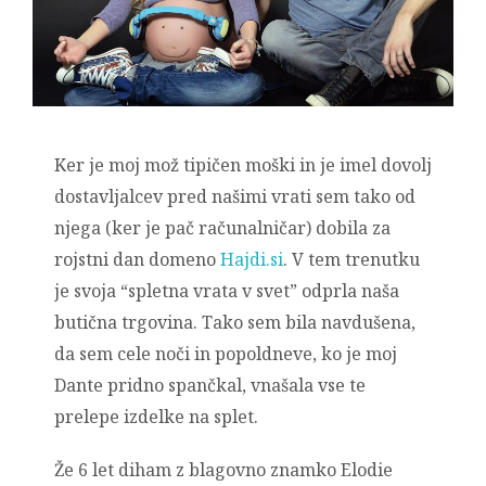
Ker je moj mož tipičen moški in je imel dovolj
dostavljalcev pred našimi vrati sem tako od
njega (ker je pač računalničar) dobila za
rojstni dan domeno
Hajdi.si
. V tem trenutku
je svoja “spletna vrata v svet” odprla naša
butična trgovina. Tako sem bila navdušena,
da sem cele noči in popoldneve, ko je moj
Dante pridno spančkal, vnašala vse te
prelepe izdelke na splet.
Že 6 let diham z blagovno znamko Elodie