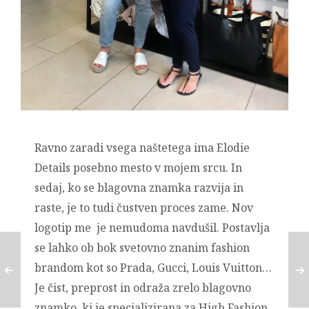
Ravno zaradi vsega naštetega ima Elodie
Details posebno mesto v mojem srcu. In
sedaj, ko se blagovna znamka razvija in
raste, je to tudi čustven proces zame. Nov
logotip me je nemudoma navdušil. Postavlja
se lahko ob bok svetovno znanim fashion
brandom kot so Prada, Gucci, Louis Vuitton…
Je čist, preprost in odraža zrelo blagovno
znamko, ki je specializirana za High Fashion