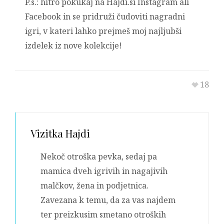
P.s.: hitro pokukaj na Hajdi.si Instagram ali
Facebook in se pridruži čudoviti nagradni
igri, v kateri lahko prejmeš moj najljubši
izdelek iz nove kolekcije!
18
Vizitka
Hajdi
Nekoč otroška pevka, sedaj pa
mamica dveh igrivih in nagajivih
malčkov, žena in podjetnica.
Zavezana k temu, da za vas najdem
ter preizkusim smetano otroških