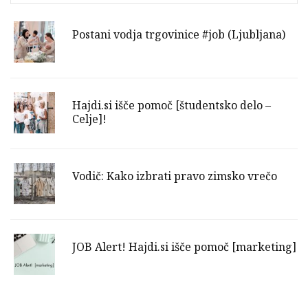
Postani vodja trgovinice #job (Ljubljana)
Hajdi.si išče pomoč [študentsko delo –
Celje]!
Vodič: Kako izbrati pravo zimsko vrečo
JOB Alert! Hajdi.si išče pomoč [marketing]