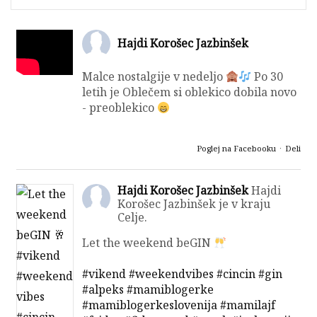
Hajdi Korošec Jazbinšek
Malce nostalgije v nedeljo
Po 30
letih je Oblečem si oblekico dobila novo
- preoblekico
Poglej na Facebooku
·
Deli
Hajdi Korošec Jazbinšek
Hajdi
Korošec Jazbinšek je v kraju
Celje.
Let the weekend beGIN
#vikend
#weekendvibes
#cincin
#gin
#alpeks
#mamiblogerke
#mamiblogerkeslovenija
#mamilajf