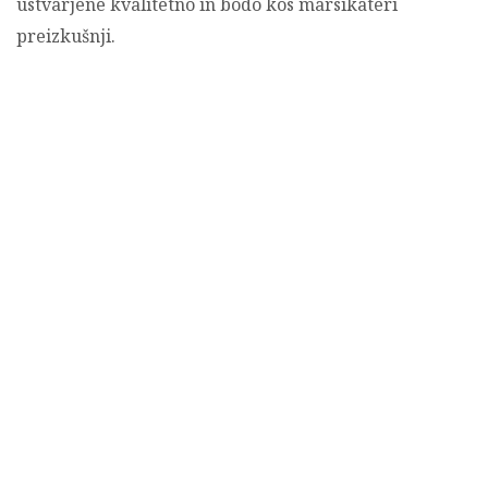
ustvarjene kvalitetno in bodo kos marsikateri
preizkušnji.
Gugalnik zebra
Zibajoča zebra je zabavna igrača, ki služi kot
elegantna popestritev notranjosti otroške sobice.