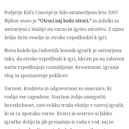
Podjetje Kid’s Concept je bilo ustanovljeno leta 2007.
Njihov moto je
‘‘Otroci naj bodo otroci.’’
in izdelki so
ustvarjeni z mislijo na varno in igrivo otroštvo. Z njimi
želijo širiti veselje in otroke vzpodbuditi k igri.
Nova kolekcija čudovitih lesenih igračk je ustvarjena
tako, da otroke vzpodbudi k igri, hkrati pa na zabaven
način vzpodbujajo razmišljanje, kreativnost, igranje
vlog in spoznavenje poklicev.
Varnost, kvaliteta in odgovornost so smernice, ki
vodijo vse zaposlene. Staršem želijo omogočiti
brezskrbnost, zato veliko truda vložijo v razvoj igračk,
ki so za uporabo varne. Bratci in sestrice si lahko
igračke delijo in jih prenašajo iz roda v rod, saj so