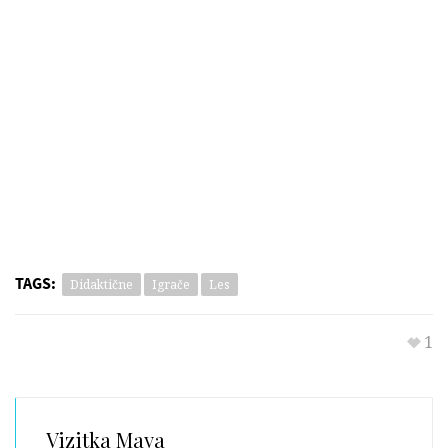
Prikupno oblikovane lesene tortice za čisto pravo
čajno zabavo.
TAGS:
Didaktične
Igrače
Les
1
Vizitka
Maya