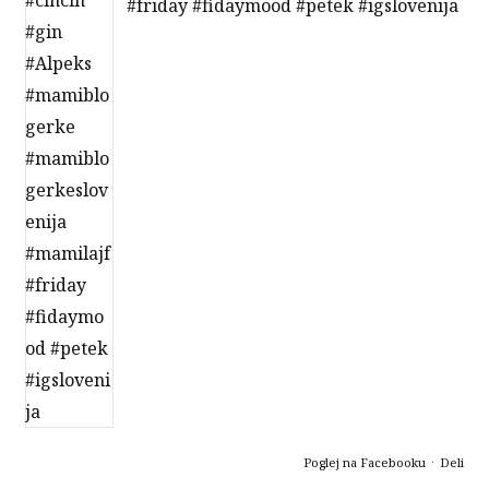
#friday
#fidaymood
#petek
#igslovenija
Poglej na Facebooku
·
Deli