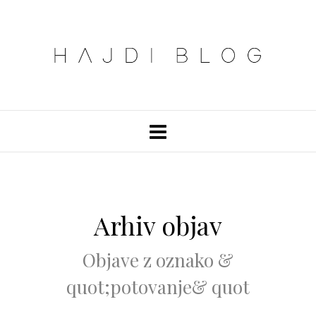
Arhiv objav
Objave z oznako &
quot;potovanje& quot