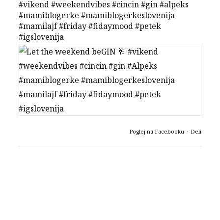
#vikend
#weekendvibes
#cincin
#gin
#alpeks
#mamiblogerke
#mamiblogerkeslovenija
#mamilajf
#friday
#fidaymood
#petek
#igslovenija
Poglej na Facebooku
·
Deli