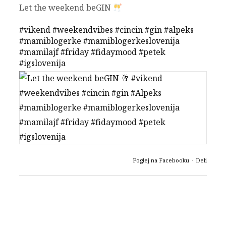
Let the weekend beGIN
#vikend
#weekendvibes
#cincin
#gin
#alpeks
#mamiblogerke
#mamiblogerkeslovenija
#mamilajf
#friday
#fidaymood
#petek
#igslovenija
Poglej na Facebooku
·
Deli