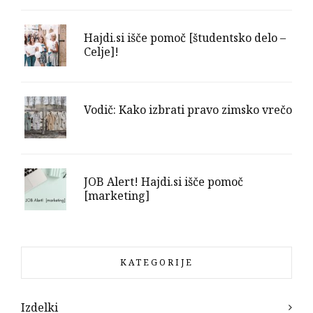
Hajdi.si išče pomoč [študentsko delo –
Celje]!
Vodič: Kako izbrati pravo zimsko vrečo
JOB Alert! Hajdi.si išče pomoč
[marketing]
KATEGORIJE
Izdelki