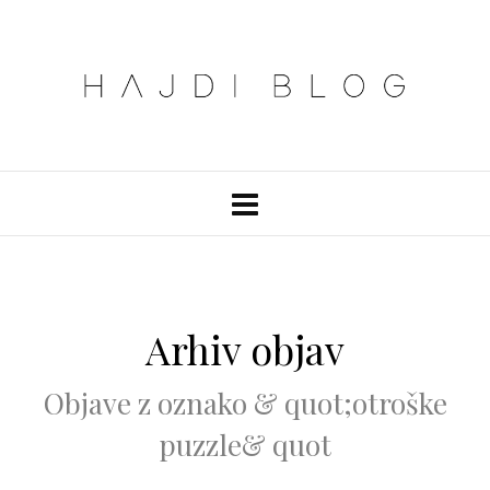
Arhiv objav
Objave z oznako & quot;otroške
puzzle& quot