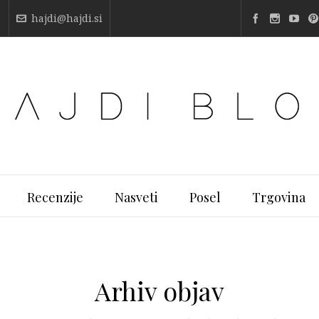
hajdi@hajdi.si
Recenzije
Nasveti
Posel
Trgovina
Arhiv objav