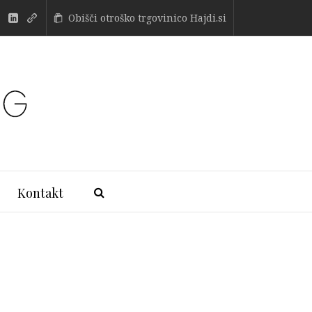
Obišči otroško trgovinico Hajdi.si
Kontakt