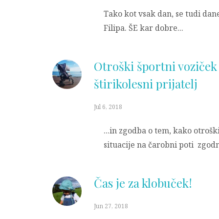
Tako kot vsak dan, se tudi dan
Filipa. ŠE kar dobre...
Otroški športni voziček 
štirikolesni prijatelj
Jul 6, 2018
...in zgodba o tem, kako otrošk
situacije na čarobni poti zgodn
Čas je za klobuček!
Jun 27, 2018