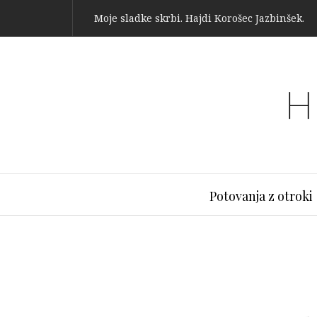
Moje sladke skrbi. Hajdi Korošec Jazbinšek.
Potovanja z otroki