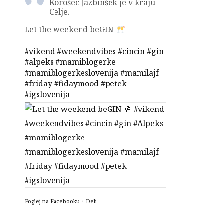
Korošec Jazbinšek je v kraju
Celje.
Let the weekend beGIN
#vikend
#weekendvibes
#cincin
#gin
#alpeks
#mamiblogerke
#mamiblogerkeslovenija
#mamilajf
#friday
#fidaymood
#petek
#igslovenija
Poglej na Facebooku
·
Deli