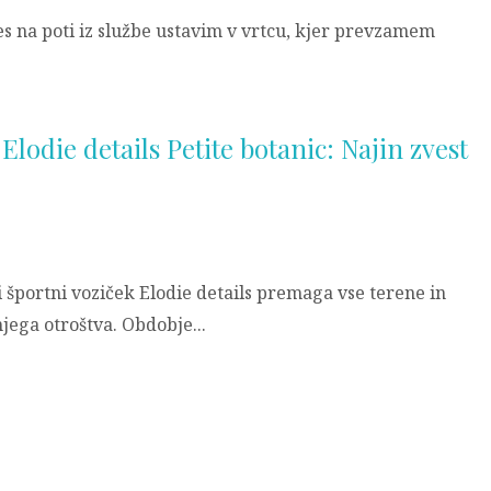
es na poti iz službe ustavim v vrtcu, kjer prevzamem
Elodie details Petite botanic: Najin zvest
i športni voziček Elodie details premaga vse terene in
jega otroštva. Obdobje...