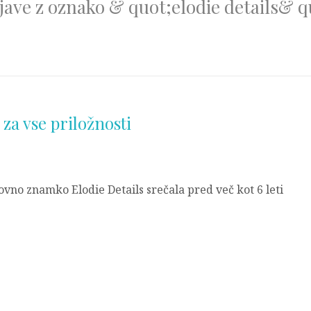
jave z oznako & quot;elodie details& q
za vse priložnosti
ovno znamko Elodie Details srečala pred več kot 6 leti