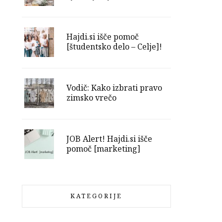
Hajdi.si išče pomoč
[študentsko delo – Celje]!
Vodič: Kako izbrati pravo
zimsko vrečo
JOB Alert! Hajdi.si išče
pomoč [marketing]
KATEGORIJE