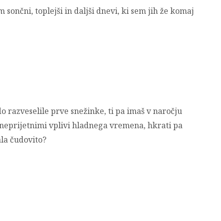
m sončni, toplejši in daljši dnevi, ki sem jih že komaj
 razveselile prve snežinke, ti pa imaš v naročju
 neprijetnimi vplivi hladnega vremena, hkrati pa
ala čudovito?