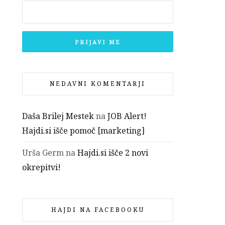
NEDAVNI KOMENTARJI
Daša Brilej Mestek
na
JOB Alert!
Hajdi.si išče pomoč [marketing]
Urša Germ
na
Hajdi.si išče 2 novi
okrepitvi!
HAJDI NA FACEBOOKU