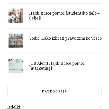
Hajdi.si išče pomoč [študentsko delo –
Celje]!
Vodič: Kako izbrati pravo zimsko vrečo
JOB Alert! Hajdi.si išče pomoč
[marketing]
KATEGORIJE
Izdelki