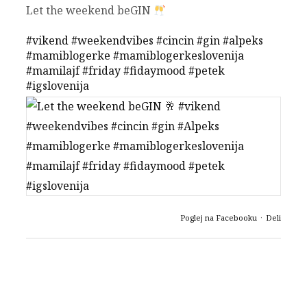
Let the weekend beGIN
#vikend
#weekendvibes
#cincin
#gin
#alpeks
#mamiblogerke
#mamiblogerkeslovenija
#mamilajf
#friday
#fidaymood
#petek
#igslovenija
Poglej na Facebooku
·
Deli