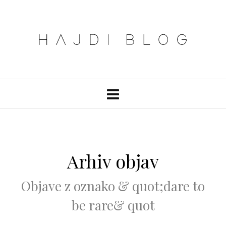
Arhiv objav
Objave z oznako & quot;dare to
be rare& quot